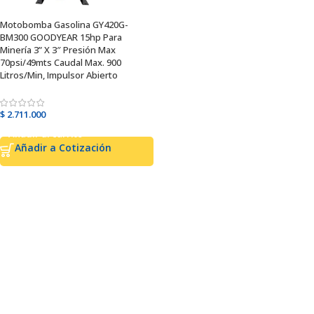
Motobomba Gasolina GY420G-
BM300 GOODYEAR 15hp Para
Minería 3” X 3″ Presión Max
70psi/49mts Caudal Max. 900
Litros/Min, Impulsor Abierto
$
2.711.000
Añadir al carrito
Añadir a Cotización