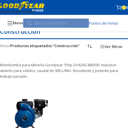
Skip to navigation
$
Skip to main content
Menu
Puntos de Venta
Construcción
Inicio
/
Productos etiquetados “Construcción”
Ver filtros
Motobomba para Minería Goodyear 15hp GY420G-BM300. Impulsor
abierto para sólidos, caudal de 900 L/Min. Resistente y potente para
trabajo pesado.