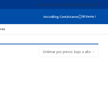
¿Quieres ser distribuidor Goodyear Power?
0
0
Items
/
$
0
Inicio
Blog
Contáctanos
res