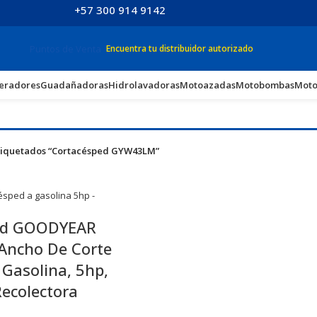
+57 300 914 9142
Puntos de Venta
Encuentra tu distribuidor autorizado
eradores
Guadañadoras
Hidrolavadoras
Motoazadas
Motobombas
Moto
tiquetados “Cortacésped GYW43LM”
ed GOODYEAR
ncho De Corte
 Gasolina, 5hp,
Recolectora