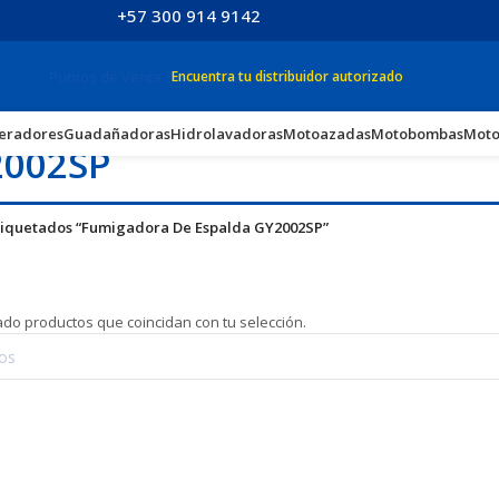
+57 300 914 9142
Puntos de Venta
Encuentra tu distribuidor autorizado
eradores
Guadañadoras
Hidrolavadoras
Motoazadas
Motobombas
Moto
2002SP
tiquetados “Fumigadora De Espalda GY2002SP”
do productos que coincidan con tu selección.