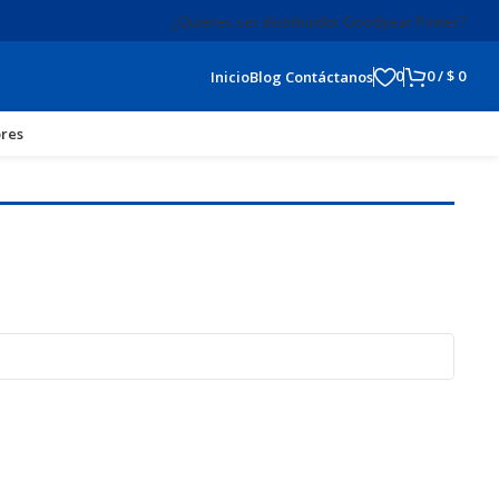
¿Quieres ser distribuidor Goodyear Power?
0
0
/
$
0
Inicio
Blog
Contáctanos
res