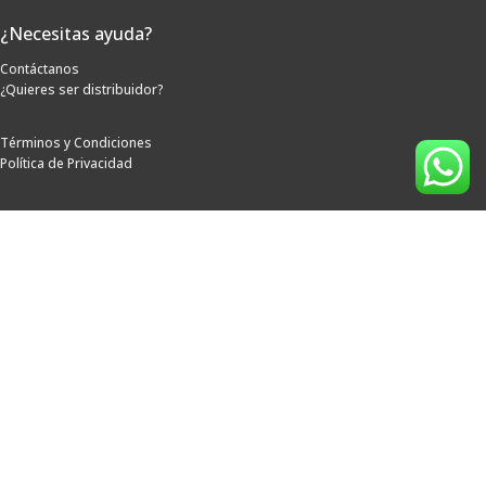
¿Necesitas ayuda?
Contáctanos
¿Quieres ser distribuidor?
Términos y Condiciones
Política de Privacidad
Horarios de Atención
Lunes a Viernes: 8:00 a.m. a 5:00 p.m.
Sábados: 8:00 a.m. a 12:00 p.m.
Síguenos
Métodos de pago