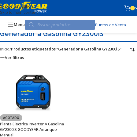
Skip to navigation
$
Skip to main content
Menu
Puntos de Venta
Generador a Gasolina GY2300iS
Inicio
/
Productos etiquetados “Generador a Gasolina GY2300iS”
Ver filtros
AGOTADO
Planta Electrica Inverter A Gasolina
GY2300IS GOODYEAR Arranque
Manual