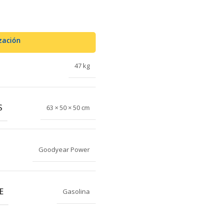
zación
47 kg
S
63 × 50 × 50 cm
Goodyear Power
E
Gasolina