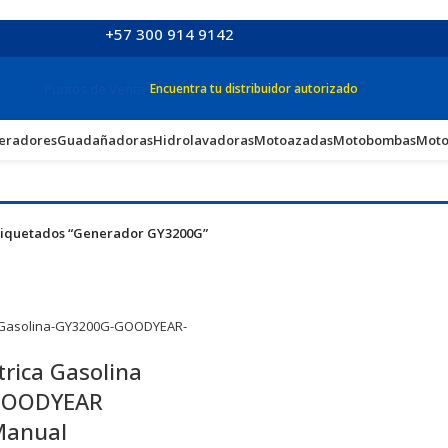
+57 300 914 9142
Puntos de Venta
Encuentra tu distribuidor autorizado
eradores
Guadañadoras
Hidrolavadoras
Motoazadas
Motobombas
Moto
tiquetados “Generador GY3200G”
trica Gasolina
GOODYEAR
Manual