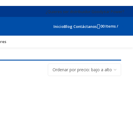
¿Quieres ser distribuidor Goodyear Power?
0
0
Items
/
$
0
Inicio
Blog
Contáctanos
res