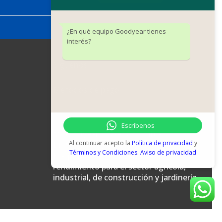
¿En qué equipo Goodyear tienes
interés?
Síguenos
Métodos de pago
Escríbenos
© Goodyear Power Colombia.
Al continuar acepto la
Política de privacidad
y
Distribución y soporte oficial por
Términos y Condiciones.
Aviso de privacidad
MaqImport. Maquinaria de alto
rendimiento para el sector agrícola,
industrial, de construcción y jardinería.