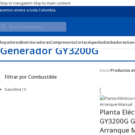
Skip to navigation
Skip to main content
acemos envios a toda Colombia
hoyadores
Biotrituradoras
Compresores
Cortacéspedes
Estibadoras
Gen
Generador GY3200G
Inicio
/
Productos e
Filtrar por Combustible
Gasolina
(1)
Planta Eléc
GY3200G 
Arranque 