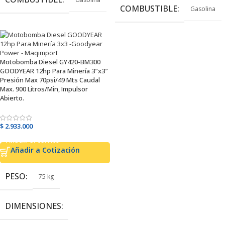
COMBUSTIBLE
Gasolina
Motobomba Diesel GY420-BM300
GOODYEAR 12hp Para Minería 3″x3″
Presión Max 70psi/49 Mts Caudal
Max. 900 Litros/Min, Impulsor
Abierto.
$
2.933.000
Añadir al carrito
Añadir a Cotización
PESO
75 kg
DIMENSIONES