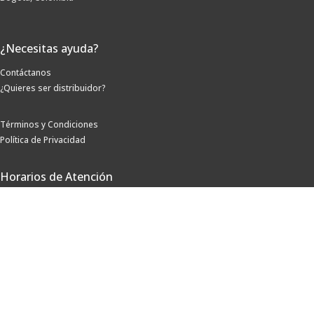
¿Necesitas ayuda?
Contáctanos
¿Quieres ser distribuidor?
Términos y Condiciones
Política de Privacidad
Horarios de Atención
Lunes a Viernes: 8:00 a.m. a 5:00 p.m.
Sábados: 8:00 a.m. a 12:00 p.m.
Síguenos
Métodos de pago