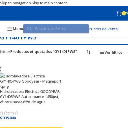
Skip to navigation
Skip to main content
$
Menu
Puntos de Venta
GY1401PWS
Inicio
/
Productos etiquetados “GY1401PWS”
Ver filtros
Hidrolavadora Eléctrica GOODYEAR
GY1405PWS Autocebante 1450psi,
Ahorra hasta 85% de agua
$
335.000
Añadir al carrito