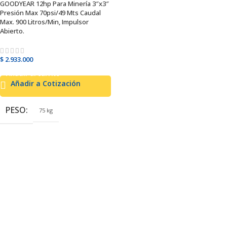
GOODYEAR 12hp Para Minería 3″x3″
Presión Max 70psi/49 Mts Caudal
Max. 900 Litros/Min, Impulsor
Abierto.
$
2.933.000
Añadir al carrito
Añadir a Cotización
PESO
75 kg
DIMENSIONES
51 × 45 × 54 cm
MARCA
Goodyear Power
COMBUSTIBLE
Diésel