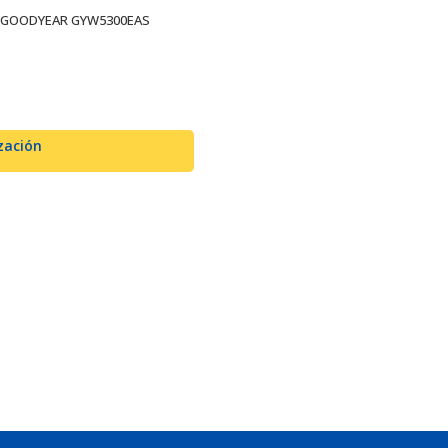
a GOODYEAR GYW5300EAS
o
zación