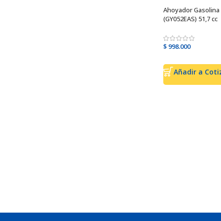
Ahoyador Gasolin
(GY052EAS) 51,7 cc
$
998.000
Añadir al carrit
Añadir a Coti