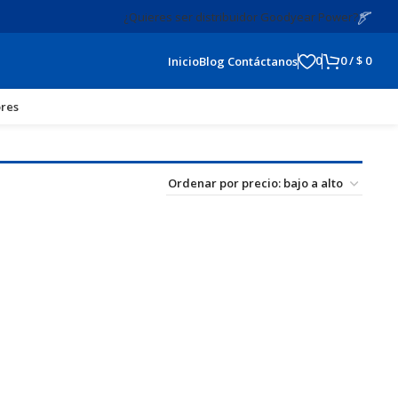
¿Quieres ser distribuidor Goodyear Power?
0
0
/
$
0
Inicio
Blog
Contáctanos
res