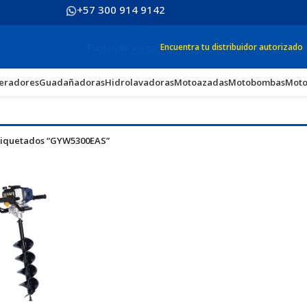
+57 300 914 9142
Puntos de Venta
Encuentra tu distribuidor autorizado
eradores
Guadañadoras
Hidrolavadoras
Motoazadas
Motobombas
Moto
tiquetados “GYW5300EAS”