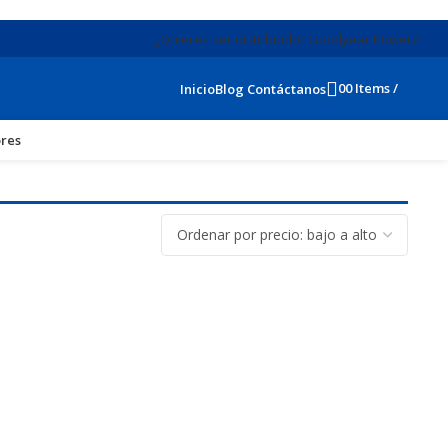
¿Quieres ser distribuidor Goodyear Power?
0
0
Items
/
$
0
Inicio
Blog
Contáctanos
res