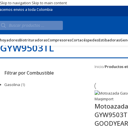
Skip to navigation
Skip to main content
acemos envios a toda Colombia
hoyadores
Biotrituradoras
Compresores
Cortacéspedes
Estibadoras
Gen
GYW9503TL
Inicio
/
Productos e
Filtrar por Combustible
Gasolina
(1)
Motoazada
GYW9503TL
GOODYEAR