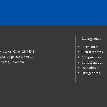
Categorías
Ahoyadores
Dirección: Calle 128 #45-21
Biotrituradoras
WhatsApp: 300 914 9142
Compresores
Bogotá, Colombia
Cortacéspedes
Estibadoras
Fumigadoras