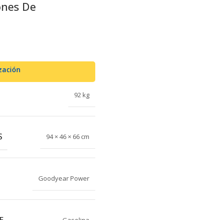
ones De
zación
92 kg
S
94 × 46 × 66 cm
Goodyear Power
E