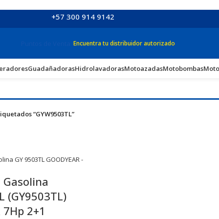
+57 300 914 9142
Puntos de Venta
Encuentra tu distribuidor autorizado
eradores
Guadañadoras
Hidrolavadoras
Motoazadas
Motobombas
Moto
tiquetados “GYW9503TL”
 Gasolina
 (GY9503TL)
 7Hp 2+1