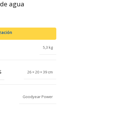
 de agua
zación
5,3 kg
S
26 × 20 × 39 cm
Goodyear Power