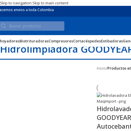
Skip to navigation
Skip to main content
acemos envios a toda Colombia
hoyadores
Biotrituradoras
Compresores
Cortacéspedes
Estibadoras
Gen
Hidrolimpiadora GOODYEA
Inicio
/
Productos e
Hidrolavado
GOODYEAR
Autocebant