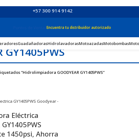
+57 300 914 9142
Puntos de Venta
Encuentra tu distribuidor autorizado
eradores
Guadañadoras
Hidrolavadoras
Motoazadas
Motobombas
Moto
R GY1405PWS
tiquetados “Hidrolimpiadora GOODYEAR GY1405PWS”
ra Eléctrica
 GY1405PWS
e 1450psi, Ahorra