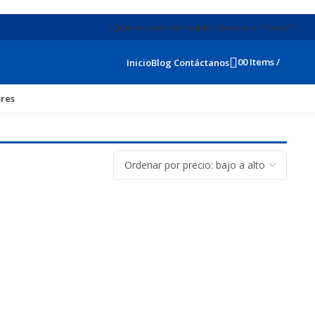
¿Quieres ser distribuidor Goodyear Power?
0
0
Items
/
$
0
Inicio
Blog
Contáctanos
res