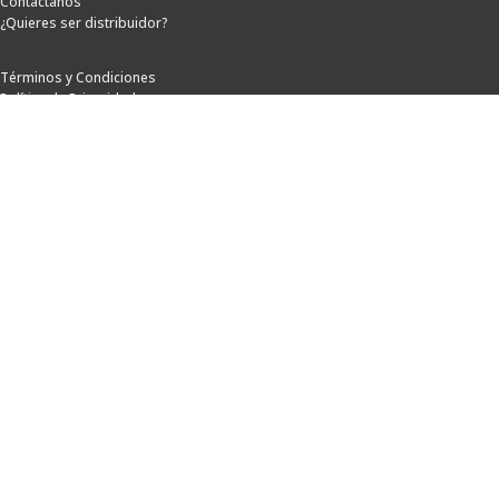
Contáctanos
¿Quieres ser distribuidor?
Términos y Condiciones
Política de Privacidad
Horarios de Atención
Lunes a Viernes: 8:00 a.m. a 5:00 p.m.
Sábados: 8:00 a.m. a 12:00 p.m.
Síguenos
Métodos de pago
© Goodyear Power Colombia. Distribución y soporte oficial
por MaqImport. Maquinaria de alto rendimiento para el