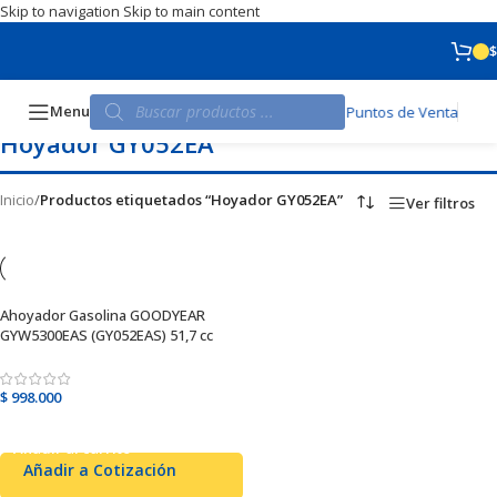
Skip to navigation
Skip to main content
$
Menu
Puntos de Venta
Hoyador GY052EA
Inicio
/
Productos etiquetados “Hoyador GY052EA”
Ver filtros
Ahoyador Gasolina GOODYEAR
GYW5300EAS (GY052EAS) 51,7 cc
$
998.000
Añadir al carrito
Añadir a Cotización