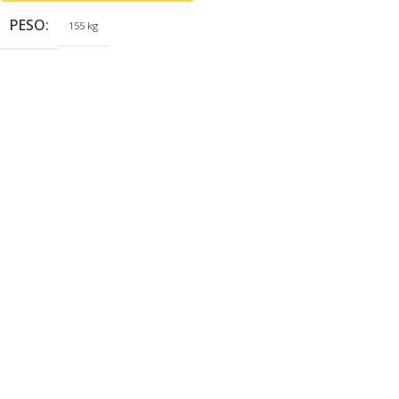
PESO
155 kg
MARCA
Goodyear Power