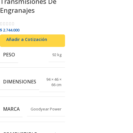
Transmisiones De
Engranajes
$
2.744.000
Añadir al carrito
Añadir a Cotización
PESO
92 kg
94 × 46 ×
DIMENSIONES
66 cm
MARCA
Goodyear Power