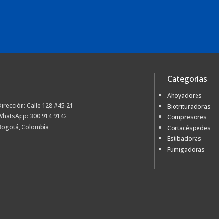
Categorías
Ahoyadores
Dirección: Calle 128 #45-21
Biotrituradoras
WhatsApp: 300 914 9142
Compresores
Bogotá, Colombia
Cortacéspedes
Estibadoras
Fumigadoras