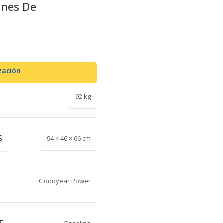
ones De
zación
92 kg
S
94 × 46 × 66 cm
Goodyear Power
E