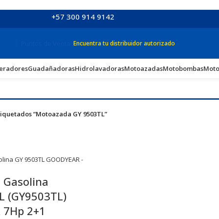
+57 300 914 9142
Puntos de Venta
Encuentra tu distribuidor autorizado
eradores
Guadañadoras
Hidrolavadoras
Motoazadas
Motobombas
Moto
tiquetados “Motoazada GY 9503TL”
 Gasolina
 (GY9503TL)
 7Hp 2+1