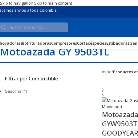
Skip to navigation
Skip to main content
acemos envios a toda Colombia
hoyadores
Biotrituradoras
Compresores
Cortacéspedes
Estibadoras
Gen
Motoazada GY 9503TL
Inicio
/
Productos e
Filtrar por Combustible
Gasolina
(1)
Motoazada
GYW9503TL
GOODYEAR