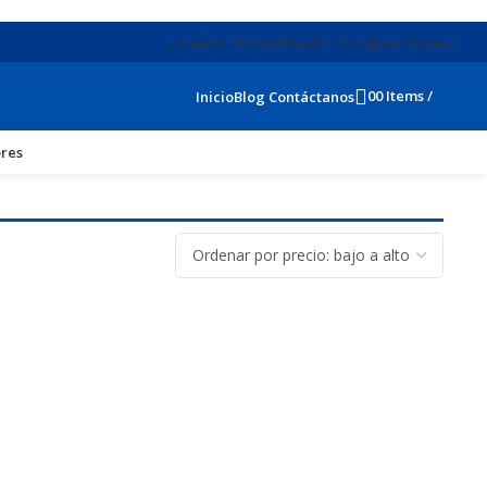
¿Quieres ser distribuidor Goodyear Power?
0
0
Items
/
$
0
Inicio
Blog
Contáctanos
res