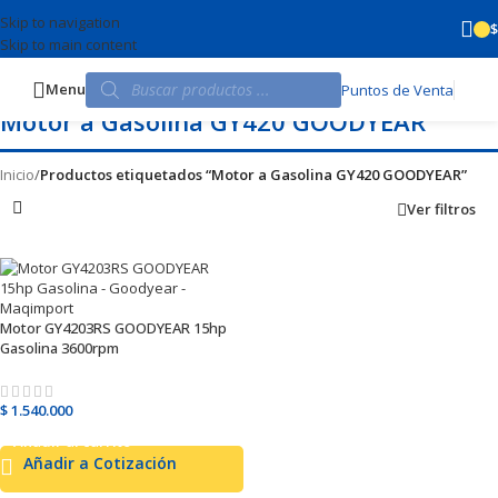
Skip to navigation
$
Skip to main content
Menu
Puntos de Venta
Motor a Gasolina GY420 GOODYEAR
Inicio
/
Productos etiquetados “Motor a Gasolina GY420 GOODYEAR”
Ver filtros
Motor GY4203RS GOODYEAR 15hp
Gasolina 3600rpm
$
1.540.000
Añadir al carrito
Añadir a Cotización