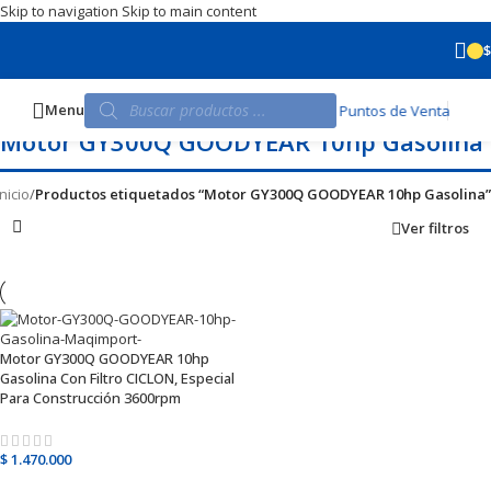
Skip to navigation
Skip to main content
$
Menu
Puntos de Venta
Motor GY300Q GOODYEAR 10hp Gasolina
Inicio
/
Productos etiquetados “Motor GY300Q GOODYEAR 10hp Gasolina”
Ver filtros
Motor GY300Q GOODYEAR 10hp
Gasolina Con Filtro CICLON, Especial
Para Construcción 3600rpm
$
1.470.000
Añadir al carrito