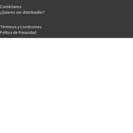
Contáctanos
¿Quieres ser distribuidor?
Términos y Condiciones
Política de Privacidad
Horarios de Atención
Lunes a Viernes: 8:00 a.m. a 5:00 p.m.
Sábados: 8:00 a.m. a 12:00 p.m.
Síguenos
Métodos de pago
© Goodyear Power Colombia. Distribución y soporte oficial