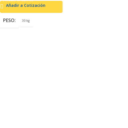
Añadir a Cotización
PESO
30 kg
DIMENSIONES
53 × 43 × 51 cm
MARCA
Goodyear Power
COMBUSTIBLE
Gasolina