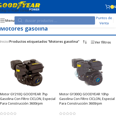
Skip to navigation
$
Skip to main content
Puntos de
Menu
Venta
Motores gasolina
Inicio
/
Productos etiquetados “Motores gasolina”
Ver filtros
Motor GY210Q GOODYEAR 7hp
Motor GY300Q GOODYEAR 10hp
Gasolina Con Filtro CICLON, Especial
Gasolina Con Filtro CICLON, Especial
Para Construcción 3600rpm
Para Construcción 3600rpm