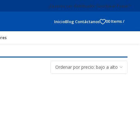
¿Quieres ser distribuidor Goodyear Power?
0
0
Items
/
$
0
Inicio
Blog
Contáctanos
res