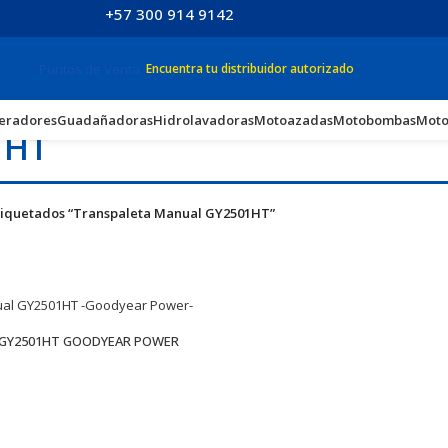
+57 300 914 9142
Puntos de Venta
Encuentra tu distribuidor autorizado
eradores
Guadañadoras
Hidrolavadoras
Motoazadas
Motobombas
Moto
1HT
tiquetados “Transpaleta Manual GY2501HT”
l GY2501HT GOODYEAR POWER
o