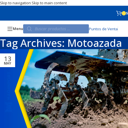
Skip to navigation
Skip to main content
$
Menu
Puntos de Venta
Tag Archives: Motoazada
13
MAY