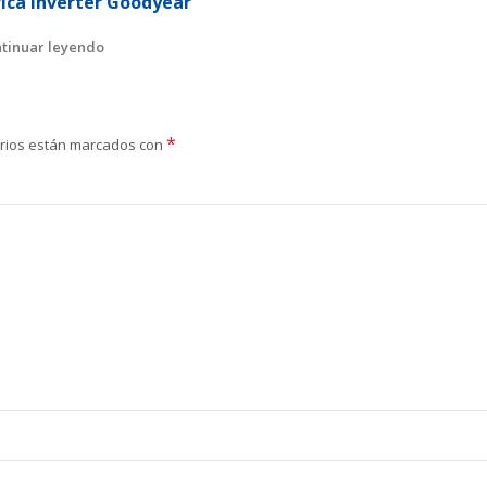
rica Inverter Goodyear
tinuar leyendo
*
orios están marcados con