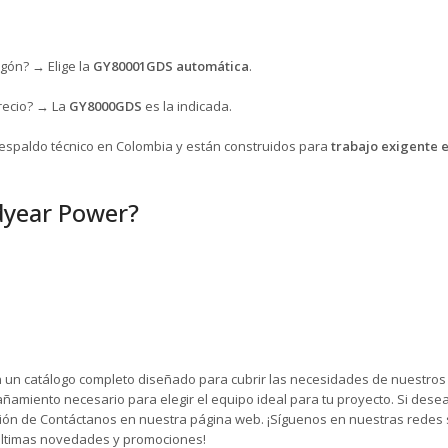
gón? → Elige la
GY80001GDS automática
.
recio? → La
GY8000GDS
es la indicada.
respaldo técnico en Colombia y están construidos para
trabajo exigente e
dyear Power?
n un catálogo completo diseñado para cubrir las necesidades de nuestros 
amiento necesario para elegir el equipo ideal para tu proyecto. Si dese
cción de Contáctanos en nuestra página web. ¡Síguenos en nuestras redes 
ltimas novedades y promociones!