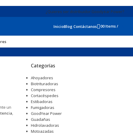
¿Quieres ser distribuidor Goodyear Power?
0
0
Items
/
$
0
Inicio
Blog
Contáctanos
res
Categorías
Ahoyadores
Biotrituradoras
Compresores
Cortacéspedes
Estibadoras
ante un
Fumigadoras
stencia
,
GoodYear Power
Guadañas
Hidrolavadoras
Motoazadas