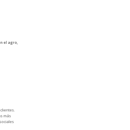
n el agro,
clientes.
as más
sociales