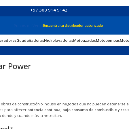
+57 300 914 9142
Puntos de Venta
Encuentra tu distribuidor autorizado
eradores
Guadañadoras
Hidrolavadoras
Motoazadas
Motobombas
Moto
ear Power
s, obras de construcción o incluso en negocios que no pueden detenerse 
as para ofrecer
potencia continua, bajo consumo de combustible y resi
a donde y cuando más la necesitan.
ésel?