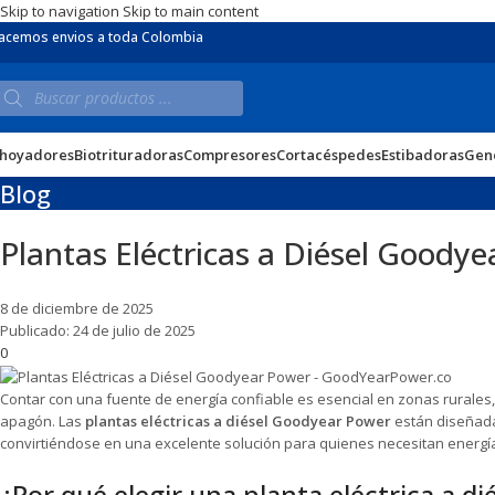
Skip to navigation
Skip to main content
acemos envios a toda Colombia
hoyadores
Biotrituradoras
Compresores
Cortacéspedes
Estibadoras
Gen
Blog
Plantas Eléctricas a Diésel Goody
8 de diciembre de 2025
Publicado: 24 de julio de 2025
0
Contar con una fuente de energía confiable es esencial en zonas rurale
apagón. Las
plantas eléctricas a diésel Goodyear Power
están diseñad
convirtiéndose en una excelente solución para quienes necesitan energí
¿Por qué elegir una planta eléctrica a di